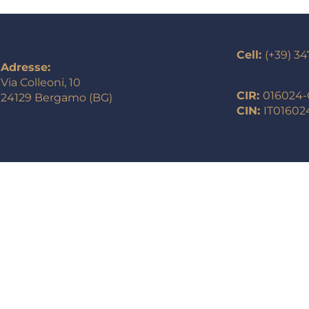
Cell:
(+39) 34
Adresse:
Via Colleoni, 10
CIR:
016024
24129 Bergamo (BG)
CIN:
IT0160