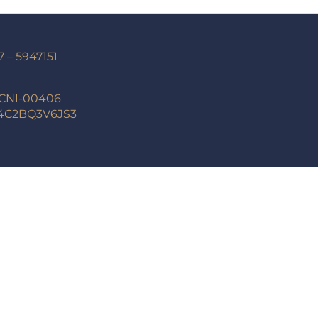
7 – 5947151
-CNI-00406
24C2BQ3V6JS3